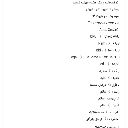
توضیحات : یک هفته مهلت تست
ارسال از شهرستان : تهران
موجود : در فروشگاه
Tel : +989127373761
Asus
X550C
CPU : 》 i7-3537U
Ram : 》 ۶ GB
Hdd : 》۱۰۰۰ GB
Vga : 》 GeForce GT 720M-2GB
Led : 》 ۱۵٫۶″
رنگ : 》سفید
جعبه : 》 دارد
باطری :》درحال تست
رایتر : 》سالم
آداپتور:》 سالم
کیبرد : 》سالم
قیمت : 》۸٫۹۸۰٫۰۰۰
تخفیف : 》 ارسال رایگان
ایسوس x550c