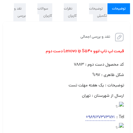
توضیحات
توضیحات
نظرات
سوالات
نقد و
تکمیلی
کاربران
کاربران
بررسی
نقد و بررسی اجمالی
قیمت لپ تاپ لنوو Lenovo ip S540 دست دوم
کد محصول دست دوم : ۷۸۸۳
شکل ظاهری : ۹۷%
توضیحات : یک هفته مهلت تست
ارسال از شهرستان : تهران
+989127373761
Tel :