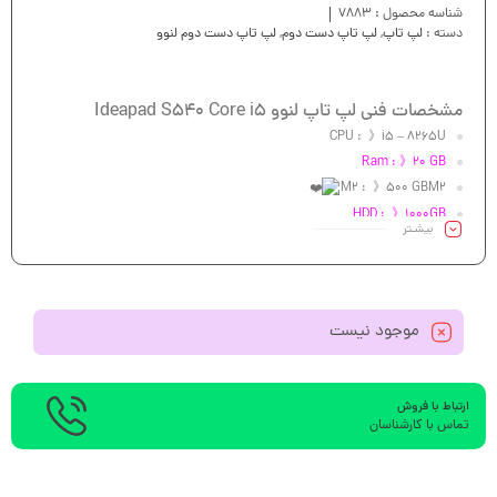
شناسه محصول :
7883
دسته :
لپ تاپ
,
لپ تاپ دست دوم
,
لپ تاپ دست دوم لنوو
مشخصات فنی لپ تاپ لنوو Ideapad S540 Core i5
CPU : 》i5 – 8265U
Ram : 》20 GB
M2 : 》500 GBM2
HDD : 》1000GB
بیشـتر
VGA: 》GeForce GTX Max-Q Design 1650- 4GB 128bit DDR5
Led : 》 15.6″FHD
موجود نیست
ارتباط با فروش
تماس با کارشناسان