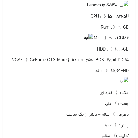
Lenovo ip S540
CPU : 》i5 – 8265U
Ram : 》۲۰ GB
M2 : 》۵۰۰ GBM2
HDD : 》۱۰۰۰GB
VGA: 》GeForce GTX Max-Q Design 1650- 4GB 128bit DDR5
Led : 》 ۱۵٫۶″FHD
رنگ : 》 نقره ای
جعبه : 》 دارد
باطری : 》 سالم – بالاتر از یک ساعت
رایتر : 》ندارد
آداپتور:》 سالم