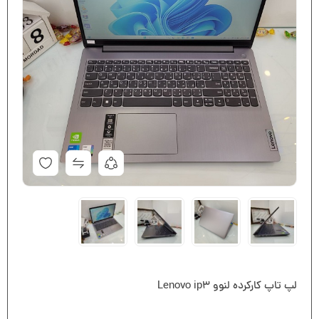
لپ تاپ کارکرده لنوو Lenovo ip3