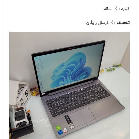
کیبرد : 》 سالم
تخفیف : 》 ارسال رایگان