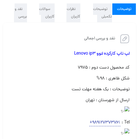
توضیحات
توضیحات
نظرات
سوالات
نقد و
تکمیلی
کاربران
کاربران
بررسی
نقد و بررسی اجمالی
لپ تاپ کارکرده لنوو Lenovo ip3
کد محصول دست دوم : ۷۹۷۵
شکل ظاهری : ۹۸%
توضیحات : یک هفته مهلت تست
ارسال از شهرستان : تهران
+989127373761
Tel :