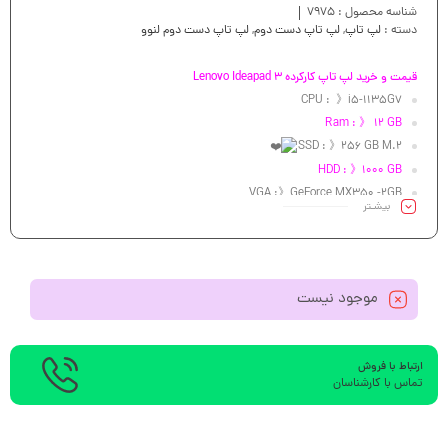
شناسه محصول :
7975
دسته :
لپ تاپ
,
لپ تاپ دست دوم
,
لپ تاپ دست دوم لنوو
قیمت و خرید لپ تاپ کارکرده Lenovo Ideapad 3
CPU : 》i5-1135G7
Ram : 》 12 GB
SSD : 》256 GB M.2
HDD : 》1000 GB
VGA :》GeForce MX350 -2GB
بیشـتر
Led : 》 15.6″FHD
موجود نیست
ارتباط با فروش
تماس با کارشناسان