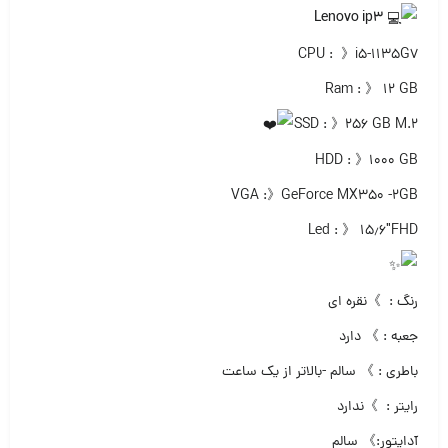
Lenovo ip3
CPU : 》i5-1135G7
Ram : 》 ۱۲ GB
SSD : 》۲۵۶ GB M.2
HDD : 》۱۰۰۰ GB
VGA :》GeForce MX350 -2GB
Led : 》 ۱۵٫۶″FHD
رنگ : 》نقره ای
جعبه : 》 دارد
باطری : 》 سالم -بالاتر از یک ساعت
رایتر : 》ندارد
آداپتور:》 سالم