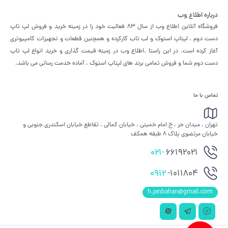
درباره اطلاع وب
فروشگاه آنلاین اطلاع وب از سال 83 فعالیت خود را در زمینه خرید و فروش لپ تاپ
دست دوم ، لپتاپ استوک و لب تاب کارکرده و همچنین قطعات و تجهیزات کامپیوتری
آغاز کرده است. در این راستا ،‌اطلاع وب در زمینه قیمت گذاری و خرید انواع لپ تاپ
دست دوم شما و فروش تمامی برند های لپتاپ استوک ، آماده خدمت رسانی می باشد.
تماس با ما
تهران ، میدان حر ، خ امام خمینی ، خیابان کمالی ، تقاطع خیابان اسکندری جنوبی و
خیابان مرتضوی پلاک 8 طبقه همکف
021-
66192021
0912
-1011804
h.janbahan@gmail.com