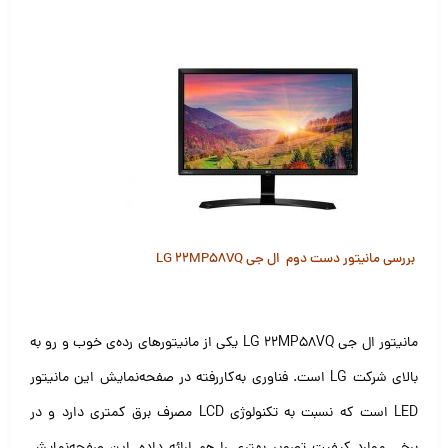
بررسی مانیتور دست دوم ال جی LG 22MP58VQ
مانیتور ال جی LG 22MP58VQ یکی از مانیتورهای رده‌ی خوب و رو به
بالای شرکت LG است. فناوری به‌کاررفته در صفحه‌نمایش این مانیتور
LED است که نسبت به تکنولوژی LCD مصرف برق کمتری دارد و در