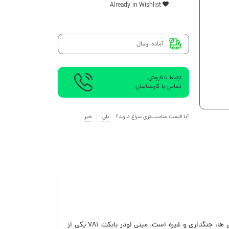
Already in Wishlist
آماده ارسال
ارتباط با فروش
تماس با کارشناسان
آیا قیمت مناسب‌تری سراغ دارید؟
بلی
خیر
مینی لودر بابکت از جمله ماشین آلات و دستگاه ههای پر کاربرد در حوزه ها و صنایع گوناگون مانند صنعت راهسازی و شهرسازی، شهرداری ها، جنگداری و غیره است. مینی لودر بابکت ۷۸۱ یکی از