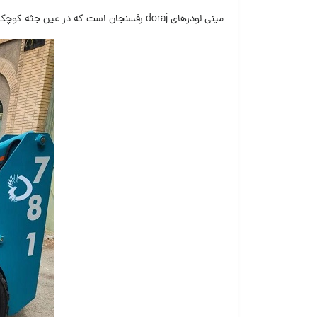
مینی لودرهای doraj رفسنجان است که در عین جثه کوچک بسیار پرکاربرد و پر قدرت است. در ادامه این مطلب از فروشگاه اطلاع وب یا