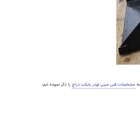
مشخصات فنی مینی لودر بابکت دراج
را ذکر نموده ایم: