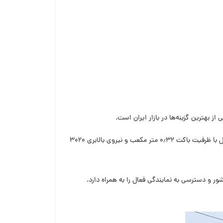
 از بهترین گزینه‌ها در بازار ایران است.
با بهره‌گیری از موتور ۴ سیلندر و توان ۶۸ اسب بخار، به‌راحتی در رده بابکت‌های پرکاربردی مانند S185 یا S205 قرار می‌گیرد. این مدل با ظرفیت باکت ۰٫۳۲ متر مکعب و نیروی بالابری ۳۰۲۰
 و دسترسی به نمایندگی فعال را به همراه دارد.