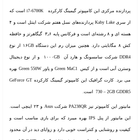
پردازنده مرکزی این کامپیوتر گیمینگ کارکرده i7-6700K است که
از سری Kaby Lake پردازنده‌های نسل هفتم شرکت اینتل است و ۴
هسته ای و ۸ رشته‌ای است و فرکانس پایه ۳٫۶ گیگاهرتز و حافظه
کش ۸ مگابایتی دارد. هچنین میزان رم این دستگاه ۱۶GB از نوع
DDR4 شرکت سامسونگ و هارد آن ۱۰۰۰GB و از نوع دیجیتال
وسترن آبی است و از کیس Green MaC1 و پاور Green 550W بهره
می برد. کارت گرافیک این کامپیوتر گیمینگ کارکرده GeForce GT
730 – 2GB GDDR5 است.
مانیتور این کامپیوتر نیز PA238QR شرکت Asus و ۲۳ اینچی است.
این مانیتور از پنل IPS بهره میبرد که برای بازی مناسب است و
کیفیت و روشنایی و کنتراست خوبی دارد و زوایای دید در آن محدود