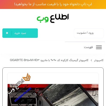
لپ تاپ دلخواه خود را با قیمت مناسب از ما بخواهید!
0
ورود / عضویت
سبد خرید
فهرست
کامپیوتر
کامپیوتر گیمینگ کارکرده کد ۹۰۹۰ با مادربرد GIGABYTE-B250M-HD3