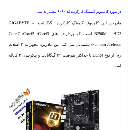
در مورد کامپیوتر گیمینگ کارکرده کد ۹۰۹۰ بیشتر بدانید…
مادربرد این کامپیوتر گیمینگ کارکرده
گیگابایت
GIGABYTE –
B250M – HD3 است که پردازنده های Corei7 /Corei5 /Corei3
/Pentium /Celeron پشتیبانی می کند. این مادربرد مجهز به ۲ اسلات
رم از نوع DDR4 با حداکثر ظرفیت ۳۲ گیگابایت و پیکربندی ۲ کاناله
است.