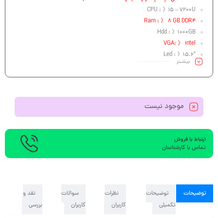
CPU : 》i5 – 7200U
Ram : 》 8 GB DDR4
Hdd : 》1000GB
VGA: 》 intel
Led : 》15.6″
بیشـتر
موجود نیست
ارتباط با فروش
تماس با کارشناسان
توضیحات
توضیحات
نظرات
سوالات
نقد و
تکمیلی
کاربران
کاربران
بررسی