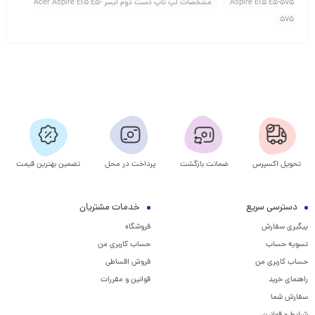
Aspire E15 E5-575
مشخصات لپ تاپ دست دوم ایسر Acer Aspire E15 E5-
575
تحویل اکسپرس
ضمانت بازگشت
پرداخت در محل
تضمین بهترین قیمت
دسترسی سریع
خدمات مشتریان
پیگیری سفارش
فروشگاه
تسویه حساب
حساب کاربری من
حساب کاربری من
فروش اقساطی
راهنمای خرید
قوانین و مقررات
سفارش شما