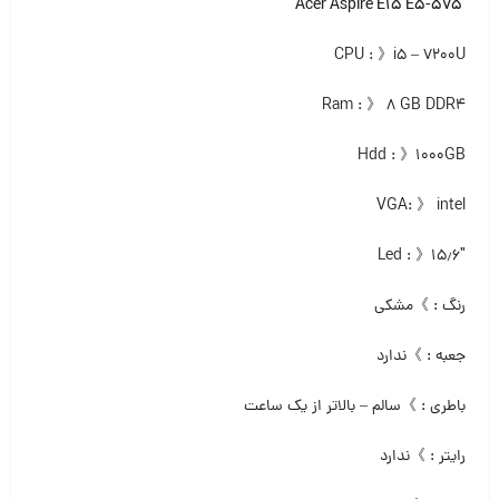
Acer Aspire E15 E5-575
CPU : 》i5 – 7200U
Ram : 》 ۸ GB DDR4
Hdd : 》۱۰۰۰GB
VGA: 》 intel
Led : 》۱۵٫۶″
رنگ : 》مشکی
جعبه : 》ندارد
باطری : 》سالم – بالاتر از یک ساعت
رایتر : 》ندارد