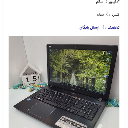
آداپتور:》سالم
کیبرد : 》سالم
تخفیف : 》 ارسال رایگان