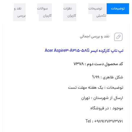
توضیحات
توضیحات
نظرات
سوالات
نقد و
تکمیلی
کاربران
کاربران
بررسی
نقد و بررسی اجمالی
لپ تاپ کارکرده ایسر Acer Aspire3-A315-58G
کد محصول دست دوم
:
۷۳۷۸
شکل ظاهری : ۹۹%
توضیحات : یک هفته مهلت تست
ارسال از شهرستان : تهران
موجود : در فروشگاه
Tel : +989127373761