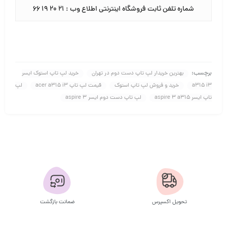
شماره تلفن ثابت فروشگاه اینترنتی اطلاع وب : ۲۱ ۲۰ ۱۹ ۶۶
برچسب:
بهترین خریدار لپ تاپ دست دوم در تهران
خرید لپ تاپ استوک ایسر
a315 i3
خرید و فروش لپ تاپ استوک
قیمت لپ تاپ acer a315 i3
لپ
تاپ ایسر aspire 3 a315
لپ تاپ دست دوم ایسر aspire 3
تحویل اکسپرس
ضمانت بازگشت