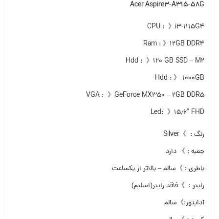
Acer Aspire3-A315-58G
CPU : 》i3-1115G4
Ram : 》۱۲GB DDR4
Hdd : 》۱۲۰ GB SSD – M2
Hdd : 》 ۱۰۰۰GB
VGA : 》GeForce MX350 – ۲GB DDR5
Led: 》۱۵٫۶” FHD
رنگ : 》Silver
جعبه : 》 دارد
باطری : 》سالم – بالاتر از یک­ساعت
رایتر : 》فاقد رایتر(اسلیم)
آداپتور:》سالم