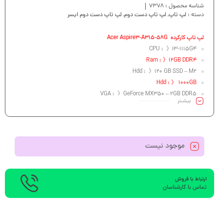
شناسه محصول :
7378
دسته :
لپ تاپ
,
لپ تاپ دست دوم
,
لپ تاپ دست دوم ایسر
لپ تاپ کارکرده Acer Aspire3-A315-58G
CPU : 》i3-1115G4
Ram : 》12GB DDR4
Hdd : 》120 GB SSD – M2
Hdd : 》 1000GB
VGA : 》GeForce MX350 – 2GB DDR5
بیشـتر
Led: 》15.6” FHD
موجود نیست
ارتباط با فروش
تماس با کارشناسان