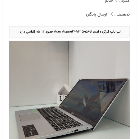
کیبرد : 》سالم
تخفیف : 》 ارسال رایگان
لپ تاپ کارکرده ایسر Acer Aspire3-A315-58G حدود ۱۲ ماه گارانتی دارد.