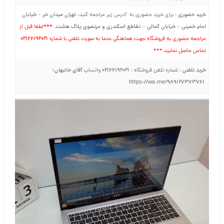
خرید حضوری
تهران میدان حر – خیابان
: برای خرید حضوری به آدرس زیر مراجعه کنید:
امام خمینی – خیابان کمالی – تقاطع اسکندری و مرتضوی پلاک هشت
.
***
لطفا قبل از
۰۲۱۶۶۱۹۲۰۲۱
مراجعه حضوری به فروشگاه جهت هماهنگی حتما به صورت تلفنی با شماره
تماس حاصل نمایید.***
خرید تلفنی
۰۲۱۶۶۱۹۲۰۲۱
آقای جانبهان:
: شماره تلفن فروشگاه :
واتساپ
https://wa.me/989127373761