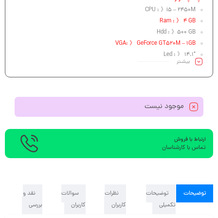
CPU : 》i5 – 2450M
Ram : 》 4 GB
Hdd : 》500 GB
VGA: 》 GeForce GT520M – 1GB
Led : 》 14.1″
بیشـتر
موجود نیست
ارتباط با فروش
تماس با کارشناسان
توضیحات
توضیحات
نظرات
سوالات
نقد و
تکمیلی
کاربران
کاربران
بررسی