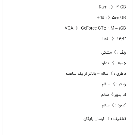
Ram : 》 ۴ GB
Hdd : 》۵۰۰ GB
VGA: 》 GeForce GT520M – 1GB
Led : 》 ۱۴٫۱″
رنگ : 》مشکی
جعبه : 》 ندارد
باطری : 》سالم – بالاتر از یک ساعت
رایتر : 》 سالم
آداپتور:》سالم
کیبرد : 》سالم
تخفیف : 》 ارسال رایگان