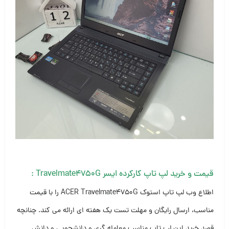
قیمت و خرید لپ تاپ کارکرده ایسر Travelmate4750G :
اطلاع وب لپ تاپ استوک ACER Travelmate4750G را با قیمت
مناسب، ارسال رایگان و مهلت تست یک هفته ای ارائه می کند. چنانچه
قصد خرید این لپ تاپ مناسب معامله گری و دانشجویی و دانش