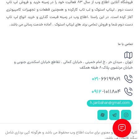
فروشگاه آنلاین اطلاع وب از سال 83 فعالیت خود را در زمینه خرید و فروش لپ تاپ
دست دوم ، لپتاپ استوک و لب تاب کارکرده و همچنین قطعات و تجهیزات کامپیوتری
آغاز کرده است. در این راستا ،‌اطلاع وب در زمینه قیمت گذاری و خرید انواع لپ تاپ
دست دوم شما و فروش تمامی برند های لپتاپ استوک ، آماده خدمت رسانی می باشد.
تماس با ما
تهران ، میدان حر ، خ امام خمینی ، خیابان کمالی ، تقاطع خیابان اسکندری جنوبی و
خیابان مرتضوی پلاک 8 طبقه همکف
021-
66192021
0912
-1011804
h.janbahan@gmail.com
کلیه حقوق مادی و معنوی برای سایت اطلاع وب محفوظ می باشد و هرگونه کپی برداری شامل
پیگرد قانونی می باشد.