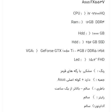
Asus FX553V
CPU : 》i7 -7700HQ
Ram : 》 ۱۶GB DDR4
Hdd : 》۱۰۰۰ GB
Hdd : 》۲۵۶ GB SSD
VGA: 》 GeForse GTX 1050 Ti – 4GB / DDR5 12bit
Led : 》 ۱۵٫۶” FHD
رنگ : 》مشکی با رگه های قرمز
جعبه : 》 دارد + کوله اصلی Asus
باطری : 》سالم – بالاتر از یک ساعت
رایتر : 》 سالم
آداپتور:》سالم