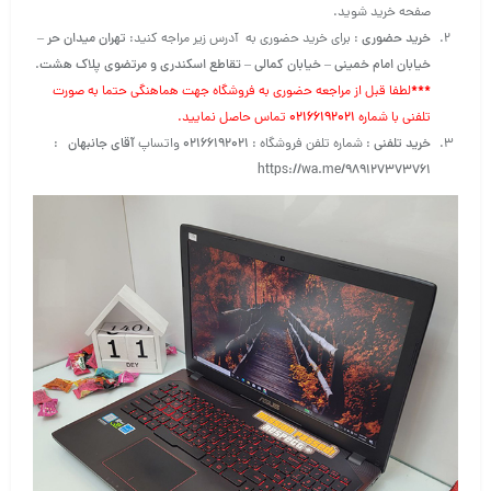
صفحه خرید شوید.
خرید حضوری
: برای خرید حضوری به آدرس زیر مراجه کنید:
تهران میدان حر –
خیابان امام خمینی – خیابان کمالی – تقاطع اسکندری و مرتضوی پلاک هشت
.
***
لطفا قبل از مراجعه حضوری به فروشگاه جهت هماهنگی حتما به صورت
تلفنی با شماره
۰۲۱۶۶۱۹۲۰۲۱
تماس حاصل نمایید.
خرید تلفنی
: شماره تلفن فروشگاه :
۰۲۱۶۶۱۹۲۰۲۱
واتساپ
آقای جانبهان
:
https://wa.me/989127373761