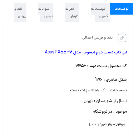
توضیحات
توضیحات
نظرات
سوالات
نقد و
تکمیلی
کاربران
کاربران
بررسی
نقد و بررسی اجمالی
لپ تاپ دست دوم ایسوس مدل
Asus FX553V
کد محصول دست دوم :
۷۳۵۶
شکل ظاهری : ۹۶%
توضیحات : یک هفته مهلت تست
ارسال از شهرستان : تهران
موجود : در فروشگاه
Tel : +989127373761