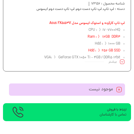
شناسه محصول :
7356
دسته :
لپ تاپ
,
لپ تاپ دست دوم
,
لپ تاپ دست دوم ایسوس
لپ تاپ کارکرده و استوک ایسوس مدل Asus FX553V
CPU : 》i7 -7700HQ
Ram : 》 16GB DDR4
Hdd : 》1000 GB
Hdd : 》256 GB SSD
VGA: 》 GeForse GTX 1050 Ti – 4GB / DDR5 12bit
بیشـتر
Led : 》 15.6” FHD
موجود نیست
ارتباط با فروش
تماس با کارشناسان