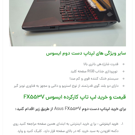
سایر ویژگی های لپتاپ دست دوم ایسوس
قدرت شارژدهی باتری بالا
نورپردازی جذاب RGB صفحه کلید
سیستم خنک کننده قوی و کم صدا
دارای دو بلند گوی قدرتمند از نوع استریو و دالبی و مجهز به فناوری نویز گیر
قیمت و خرید لپ تاپ کارکرده ا
یسوس
FX553V
برای خرید لپتاپ دست دوم
Asus FX553V
از طریق زیر اقدام کنید
:
خرید اینترنتی
: برا ی خرید اینترنتی به ابتدای همین صفحه مراجعه کنید روی
دکمه افزودن به سبد خرید که در بالای صفحه قرار دارد، کلیک کنید و وارد