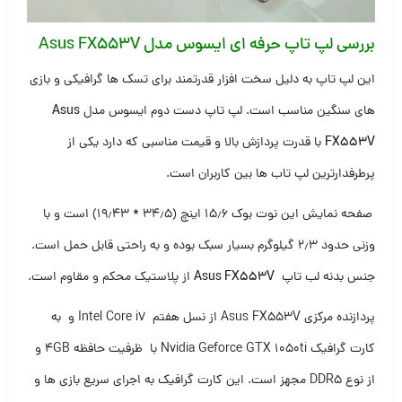
بررسی لپ تاپ حرفه ای ا
یسوس مدل
Asus FX553V
این لپ تاپ به دلیل سخت افزار قدرتمند برای تسک ها گرافیکی و بازی
های سنگین مناسب است. لپ تاپ دست دوم ایسوس مدل
Asus
FX553V
با قدرت پردازش بالا و قیمت مناسبی که دارد یکی از
پرطرفدارترین لپ تاب ها بین کاربران است.
صفحه نمایش این نوت بوک ۱۵٫۶ اینچ (۳۴٫۵ * ۱۹٫۴۳) است و با
وزنی حدود ۲٫۳ گیلوگرم بسیار سبک بوده و به راحتی قابل حمل است.
جنس بدنه لب تاپ
Asus FX553V
از پلاستیک محکم و مقاوم است.
پردازنده مرکزی Asus FX553V از نسل هفتم Intel Core i7 و به
کارت گرافیک Nvidia Geforce GTX 1050ti با ظرفیت حافظه ۴GB و
از نوع DDR5 مجهز است. این کارت گرافیک به اجرای سریع بازی ها و