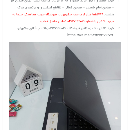
خرید حضوری
: برای خرید حضوری به آدرس زیر مراجعه کنید:
تهران میدان حر
– خیابان امام خمینی – خیابان کمالی – تقاطع اسکندری و مرتضوی پلاک
هشت
.
***
لطفا قبل از مراجعه حضوری به فروشگاه جهت هماهنگی حتما به
صورت تلفنی با شماره
۰۲۱۶۶۱۹۲۰۲۱
تماس حاصل نمایید.
خرید تلفنی
: شماره تلفن فروشگاه :
۰۲۱۶۶۱۹۲۰۲۱
واتساپ
آقای جانبهان:
https://wa.me/989127373761