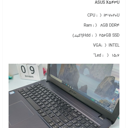
ASUS X543U
CPU : 》i3-7020U
Ram : 》 ۸GB DDR4
Hdd : 》۲۵۶GB SSD(آکبند)
VGA: 》INTEL
Led : 》 ۱۵٫۶”