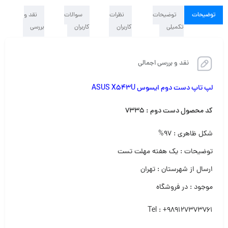
توضیحات
توضیحات
نظرات
سوالات
نقد و
تکمیلی
کاربران
کاربران
بررسی
نقد و بررسی اجمالی
لپ تاپ دست دوم ایسوس ASUS X543U
کد محصول دست دوم
:
۷۳۳۵
شکل ظاهری : ۹۷%
توضیحات : یک هفته مهلت تست
ارسال از شهرستان : تهران
موجود : در فروشگاه
Tel : +989127373761