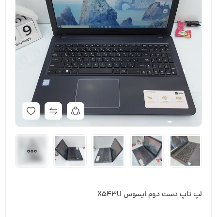
لپ تاپ دست دوم ایسوس X543U