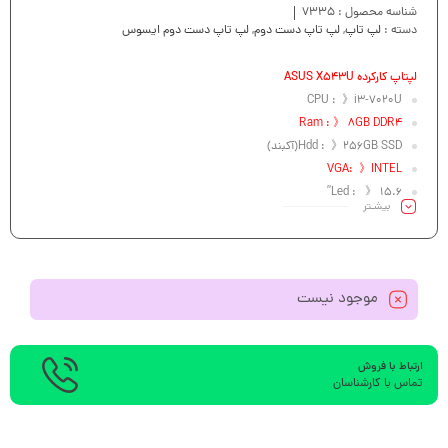
شناسه محصول :
7335
دسته :
لپ تاپ
,
لپ تاپ دست دوم
,
لپ تاپ دست دوم ایسوس
لپتاپ کارکرده ASUS X543U
CPU : 》i3-7020U
Ram : 》 8GB DDR4
Hdd : 》256GB SSD(آکبند)
VGA: 》INTEL
Led : 》 15.6”
بیشـتر
موجود نیست
ارتباط با فروش
تماس با کارشناسان