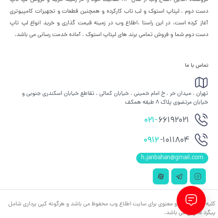
فروشگاه آنلاین اطلاع وب از سال 83 فعالیت خود را در زمینه خرید و فروش لپ تاپ
دست دوم ، لپتاپ استوک و لب تاب کارکرده و همچنین قطعات و تجهیزات کامپیوتری
آغاز کرده است. در این راستا ،‌اطلاع وب در زمینه قیمت گذاری و خرید انواع لپ تاپ
دست دوم شما و فروش تمامی برند های لپتاپ استوک ، آماده خدمت رسانی می باشد.
تماس با ما
تهران ، میدان حر ، خ امام خمینی ، خیابان کمالی ، تقاطع خیابان اسکندری جنوبی و
خیابان مرتضوی پلاک 8 طبقه همکف
021-
66192021
0912
-1011804
h.janbahan@gmail.com
کلیه حقوق مادی و معنوی برای سایت اطلاع وب محفوظ می باشد و هرگونه کپی برداری شامل
پیگرد قانونی می باشد.