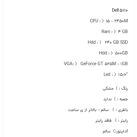
Dell 5110
CPU : 》i5 – 2450M
Ram : 》۴ GB
Hdd : 》 ۲۴۰ GB SSD
Hdd : 》۵۰۰GB
VGA: 》 GeForce GT 525M – 1GB
Led : 》۱۵٫۶″
رنگ : 》مشکی
جعبه : 》ندارد
باطری : 》 سالم – بالاتر از ی‌ ساعت
رایتر : 》 فاقد رایتر
آداپتور:》سالم