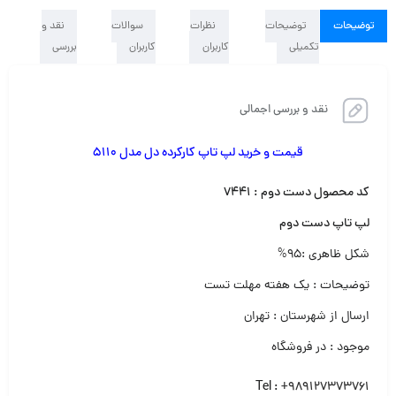
توضیحات
توضیحات
نظرات
سوالات
نقد و
تکمیلی
کاربران
کاربران
بررسی
نقد و بررسی اجمالی
قیمت و خرید لپ تاپ کارکرده دل مدل ۵۱۱۰
کد محصول دست دوم : ۷۴۴۱
لپ تاپ دست دوم‌
شکل ظاهری :۹۵%
توضیحات : یک هفته مهلت تست
ارسال از شهرستان : تهران
موجود : در فروشگاه
Tel :
+989127373761