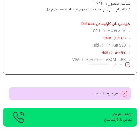
شناسه محصول :
7441
دسته :
لپ تاپ
,
لپ تاپ دست دوم
,
لپ تاپ دست دوم دل
خرید لپ تاپ کارکرده دل Dell 5110
CPU : 》i5 – 2450M
Ram : 》4 GB
Hdd : 》 240 GB SSD
Hdd : 》500GB
VGA: 》 GeForce GT 525M – 1GB
بیشـتر
Led : 》15.6″
موجود نیست
ارتباط با فروش
تماس با کارشناسان