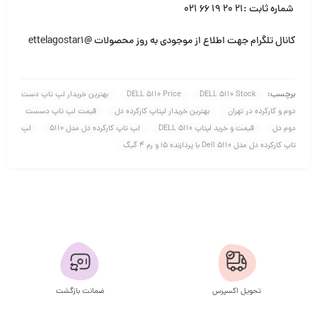
شماره ثابت :۲۱ ۲۰ ۱۹ ۶۶ ۰۲۱
کانال تلگرام جهت اطلاع از موجودی به روز محصولات
@ettelagostar1
برچسب:
DELL 5110 Stock
DELL 5110 Price
بهترین خریدار لپ تاپ دست
دوم و کارکرده در تهران
بهترین خریدار لپتاپ کارکرده دل
قیمت لپ تاپ دسست
دوم دل
قیمت و خرید لپتاپ DELL 5110
لپ تاپ کارکرده دل مدل 5110
لپ
تاپ کارکرده دل مدل Dell 5110 با پردازنده i5 و رم 4 گیگ
تحویل اکسپرس
ضمانت بازگشت