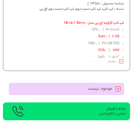
شناسه محصول :
7455
دسته :
لپ تاپ
,
لپ تاپ دست دوم
,
لپ تاپ دست دوم اچ پی
لپ تاپ کارکرده اچ پی مدل Hp 15 t -bs000
CPU : 》i3-7100U
Ram : 》8 GB
Hdd : 》480GB SSD
VGA: 》 intel
Led : 》15.6″
بیشـتر
موجود نیست
ارتباط با فروش
تماس با کارشناسان