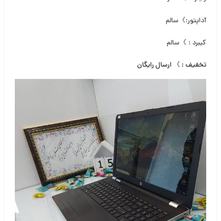
آداپتور:》سالم
کیبرد : 》سالم
تخفیف : 》 ارسال رایگان