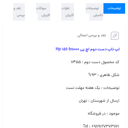
توضیحات
توضیحات
نظرات
سوالات
نقد و
تکمیلی
کاربران
کاربران
بررسی
نقد و بررسی اجمالی
لپ تاپ دست دوم اچ پی Hp 15t-bs000
کد محصول دست دوم : ۷۴۵۵
شکل ظاهری : ۹۳%
توضیحات : یک هفته مهلت تست
ارسال از شهرستان : تهران
موجود : در فروشگاه
Tel : +989127373761