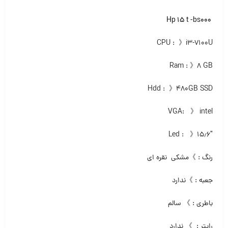
Hp 15 t -bs000
CPU : 》i3-7100U
Ram : 》۸ GB
Hdd : 》۴۸۰GB SSD
VGA: 》 intel
Led : 》۱۵٫۶″
️رنگ : 》مشکی نقره ای
جعبه : 》ندارد
باطری : 》 سالم
رایتر : 》 ندارد