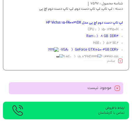
شناسه محصول :
7597
دسته :
لپ تاپ
,
لپ تاپ دست دوم
,
لپ تاپ دست دوم اچ پی
لپ تاپ دست دوم اچ پی مدل HP Victus 15-FA0031DX
CPU : 》i5- 12450H
Ram : 》 8 GB DDR4
Hdd : 》512 M.2
VGA: 》GeForce GTX1650-4GB DDR6-
Led : 》15.6″FHD
144Hz-ips
بیشـتر
موجود نیست
ارتباط با فروش
تماس با کارشناسان