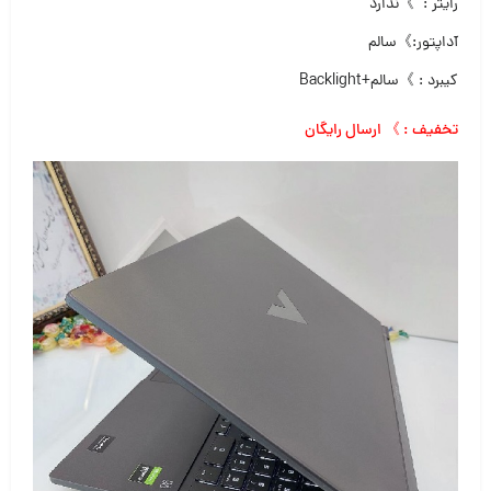
رایتر : 》ندارد
آداپتور:》سالم
کیبرد : 》سالم+Backlight
تخفیف : 》 ارسال رایگان