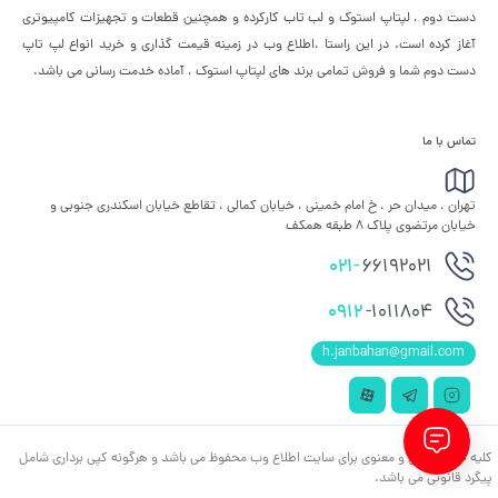
دست دوم ، لپتاپ استوک و لب تاب کارکرده و همچنین قطعات و تجهیزات کامپیوتری
آغاز کرده است. در این راستا ،‌اطلاع وب در زمینه قیمت گذاری و خرید انواع لپ تاپ
دست دوم شما و فروش تمامی برند های لپتاپ استوک ، آماده خدمت رسانی می باشد.
تماس با ما
تهران ، میدان حر ، خ امام خمینی ، خیابان کمالی ، تقاطع خیابان اسکندری جنوبی و
خیابان مرتضوی پلاک 8 طبقه همکف
021-
66192021
0912
-1011804
h.janbahan@gmail.com
کلیه حقوق مادی و معنوی برای سایت اطلاع وب محفوظ می باشد و هرگونه کپی برداری شامل
پیگرد قانونی می باشد.