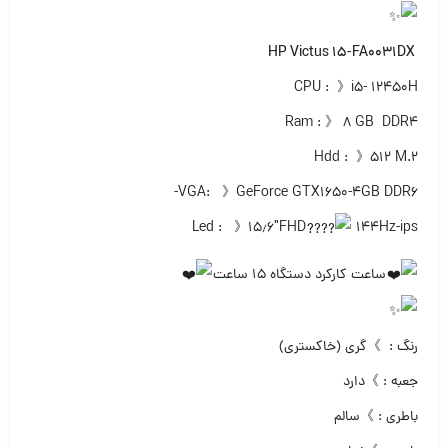
HP Victus 15-FA0031DX
CPU : 》i5- 12450H
Ram : 》 ۸ GB DDR4
Hdd : 》۵۱۲ M.2
VGA: 》GeForce GTX1650-4GB DDR6-
Led : 》۱۵٫۶″FHD
144Hz-ips
ساعت کارکرد دستگاه ۱۵ ساعت
رنگ : 》گری (خاکستری)
جعبه : 》دارد
باطری : 》سالم