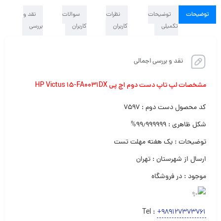
توضیحات
توضیحات
نظرات
سوالات
نقد و
تکمیلی
کاربران
کاربران
بررسی
نقد و بررسی اجمالی
مشخصات لپ تاپ دست دوم اچ پی HP Victus 15-FA0031DX
کد محصول دست دوم : ۷۵۹۷
شکل ظاهری : ۹۹٫۹۹۹۹۹۹%
توضیحات : یک هفته مهلت تست
ارسال از شهرستان : تهران
موجود : در فروشگاه
Tel :
+989127373761