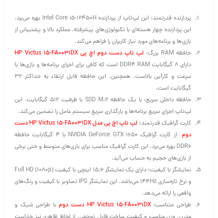
پردازنده قدرتمند: این لپ‌تاپ از پردازنده Intel Core i5-12450H بهره می‌برد.
این پردازنده چهار هسته‌ای با تکنولوژی‌های پیشرفته، عملکرد بالا و پشتیبانی از
بازی‌ها و برنامه‌های مورد نیاز کاربران را فراهم می‌کند.
حافظه RAM بزرگ:
لپ تاپ دست دوم اچ پی HP Victus 15-FA0031DX
دارای ۸ گیگابایت DDR4 RAM است که کافی برای اجرای برنامه‌ها و بازی‌ها با
سرعت و کارآیی بالاست. همچنین، این حافظه قابل ارتقاء به حداکثر ۳۲
گیگابایت است.
حافظه داخلی سریع: با یک حافظه SSD M.2 با ظرفیت ۵۱۲ گیگابایت، این
لپ‌تاپ اجرای سریع برنامه‌ها و بارگذاری سریع سیستم عامل را تضمین می‌کند.
کارت گرافیک قدرتمند:
لپ تاپ اچ پی مدل HP Victus 15-FA0031DX دست
دوم
از کارت گرافیک NVIDIA GeForce GTX 1650 با ۴ گیگابایت حافظه
DDR6 بهره می‌برد. این کارت گرافیک مناسب برای بازی‌های متوسط و حتی برخی
از بازی‌های حجیم به حساب می‌آید.
نمایشگر با کیفیت: دارای یک نمایشگر ۱۵٫۶ اینچی با کیفیت Full HD (1080p)
و نرخ تازه‌سازی ۱۴۴Hz می‌باشد. این نمایشگر IPS تصاویر با کیفیت و رنگ‌های
واقعی را ارائه می‌دهد.
طراحی متناسب:
HP Victus 15-FA0031DX دست دوم
با طراحی شیک و
مدرن، وزن مناسب و کیفیت ساخت قابل توجهی، از لحاظ ظاهری نیز جذابیت