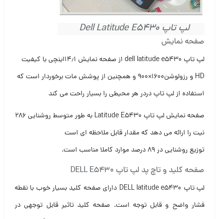
لپ تاپ Dell Latitude E5430
صفحه نمایش
لپ تاپ dell latitude e5430 از صفحه نمایش ۱۴٫۱اینچی با کیفیت
HD و رزولوشن۱۶۰۰×۹۰۰ و همچنین از پوشش مات برخوردار است که
استفاده از لپ تاپ دردر هر محیطی را بسیار راحت می کند
صفحه نمایش لپ تاپ Latitude E5430 به طور متوسط روشنایی ۲۸۶
نیت را ارائه می دهد که مقدار قابل ملاحظه ای است
توزیع روشنایی در ۸۹ درصد موارد کاملا مناسب است.
صفحه کلید و تاچ پد لپ تاپ DELL E5430
لپ تاپ DELL latitude e5430 دارای صفحه کلید بسیار خوب با نقطه
فشار واضح و قابل توجه است. صفحه کلید تاثیر قابل توجهی در