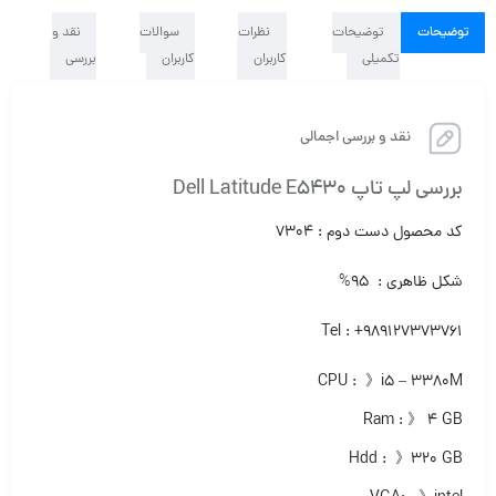
توضیحات
توضیحات
نظرات
سوالات
نقد و
تکمیلی
کاربران
کاربران
بررسی
نقد و بررسی اجمالی
بررسی لپ تاپ Dell Latitude E5430
کد محصول دست دوم : ۷۳۰۴
شکل ظاهری : ۹۵%
Tel : +989127373761
CPU : 》i5 – 3380M
Ram : 》 ۴ GB
Hdd : 》۳۲۰ GB