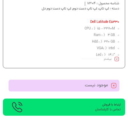
شناسه محصول :
7304
دسته :
لپ تاپ
,
لپ تاپ دست دوم
,
لپ تاپ دست دوم دل
Dell Latitude E5430
CPU : 》i5 – 3380M
Ram : 》 4 GB
Hdd : 》320 GB
VGA: 》intel
Led : 》 14.1″
بیشـتر
موجود نیست
ارتباط با فروش
تماس با کارشناسان