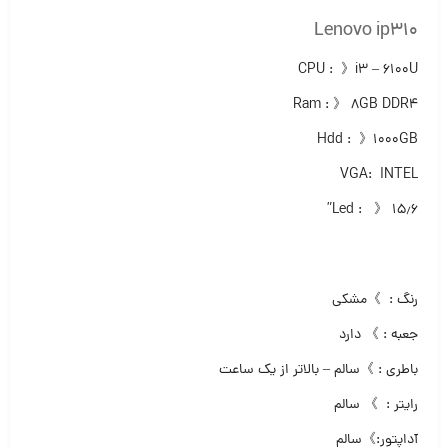
Lenovo ip310
CPU : 》i3 – ۶۱۰۰U
Ram : 》 ۸GB DDR4
Hdd : 》۱۰۰۰GB
VGA: INTEL
Led : 》 ۱۵٫۶”
رنگ : 》مشکی
جعبه : 》 دارد
باطری : 》سالم – بالاتر از یک ساعت
رایتر : 》 سالم
آداپتور:》سالم