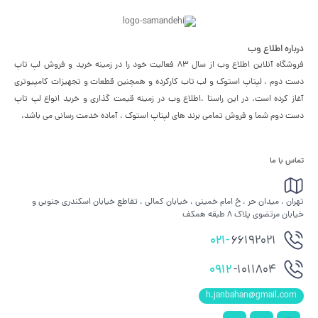
درباره اطلاع وب
فروشگاه آنلاین اطلاع وب از سال 83 فعالیت خود را در زمینه خرید و فروش لپ تاپ
دست دوم ، لپتاپ استوک و لب تاب کارکرده و همچنین قطعات و تجهیزات کامپیوتری
آغاز کرده است. در این راستا ،‌اطلاع وب در زمینه قیمت گذاری و خرید انواع لپ تاپ
دست دوم شما و فروش تمامی برند های لپتاپ استوک ، آماده خدمت رسانی می باشد.
تماس با ما
تهران ، میدان حر ، خ امام خمینی ، خیابان کمالی ، تقاطع خیابان اسکندری جنوبی و
خیابان مرتضوی پلاک 8 طبقه همکف
021-
66192021
0912
-1011804
h.janbahan@gmail.com