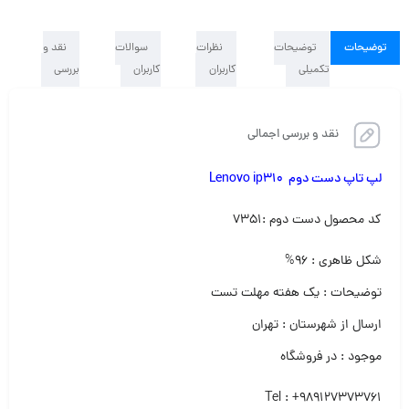
توضیحات
توضیحات
نظرات
سوالات
نقد و
تکمیلی
کاربران
کاربران
بررسی
نقد و بررسی اجمالی
لپ تاپ دست دوم Lenovo ip310
کد محصول دست دوم :۷۳۵۱
شکل ظاهری : ۹۶%
توضیحات : یک هفته مهلت تست
ارسال از شهرستان : تهران
موجود : در فروشگاه
Tel : +989127373761