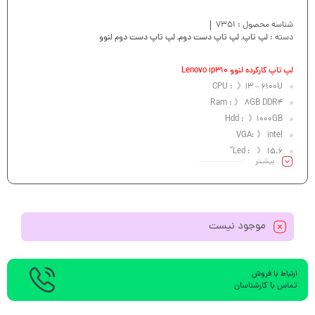
شناسه محصول :
7351
دسته :
لپ تاپ
,
لپ تاپ دست دوم
,
لپ تاپ دست دوم لنوو
لپ تاپ کارکرده لنوو Lenovo ip310
CPU : 》i3 – 6100U
Ram : 》 8GB DDR4
Hdd : 》1000GB
VGA: 》 intel
Led : 》 15.6”
بیشـتر
موجود نیست
ارتباط با فروش
تماس با کارشناسان