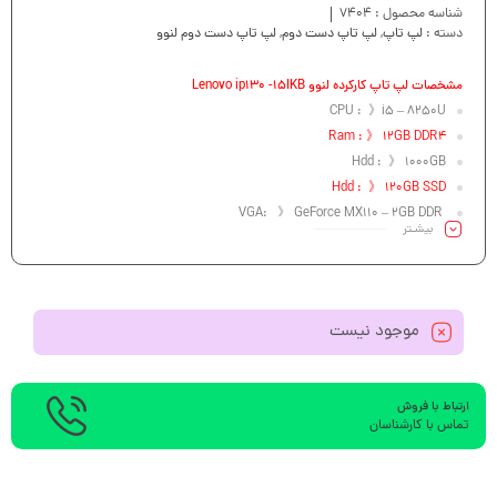
شناسه محصول :
7404
دسته :
لپ تاپ
,
لپ تاپ دست دوم
,
لپ تاپ دست دوم لنوو
مشخصات لپ تاپ کارکرده لنوو Lenovo ip130 -15IKB
CPU : 》i5 – 8250U
Ram : 》 12GB DDR4
Hdd : 》 1000GB
Hdd : 》 120GB SSD
VGA: 》 GeForce MX110 – 2GB DDR
بیشـتر
Led : 》15.6″
موجود نیست
ارتباط با فروش
تماس با کارشناسان