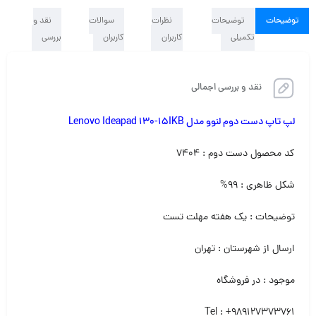
توضیحات
توضیحات
نظرات
سوالات
نقد و
تکمیلی
کاربران
کاربران
بررسی
نقد و بررسی اجمالی
لپ تاپ دست دوم لنوو مدل Lenovo Ideapad 130-15IKB
کد محصول دست دوم : ۷۴۰۴
شکل ظاهری : ۹۹%
توضیحات : یک هفته مهلت تست
ارسال از شهرستان : تهران
موجود : در فروشگاه
Tel : +989127373761