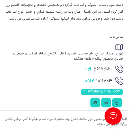
دست دوم ، لپتاپ استوک و لب تاب کارکرده و همچنین قطعات و تجهیزات کامپیوتری
آغاز کرده است. در این راستا ،‌اطلاع وب در زمینه قیمت گذاری و خرید انواع لپ تاپ
دست دوم شما و فروش تمامی برند های لپتاپ استوک ، آماده خدمت رسانی می باشد.
تماس با ما
تهران ، میدان حر ، خ امام خمینی ، خیابان کمالی ، تقاطع خیابان اسکندری جنوبی و
خیابان مرتضوی پلاک 8 طبقه همکف
021-
66192021
0912
-1011804
h.janbahan@gmail.com
کلیه حقوق مادی و معنوی برای سایت اطلاع وب محفوظ می باشد و هرگونه کپی برداری شامل
پیگرد قانونی می باشد.