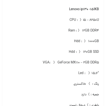
Lenovo ip130 -15IKB
CPU : 》i5 – 8250U
Ram : 》 ۱۲GB DDR4
Hdd : 》 ۱۰۰۰GB
Hdd : 》 ۱۲۰GB SSD
VGA: 》 GeForce MX110 – 2GB DDR5
Led : 》۱۵٫۶″
رنگ : 》 خاکستری
جعبه : 》دارد
باطری : 》درحال تست