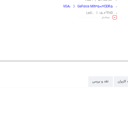
Hdd : 》512GB M2
VGA: 》 GeForce MX350/2DDR5
Led : 》15.6″FHD
بیشـتر
کاربران
نقد و بررسی