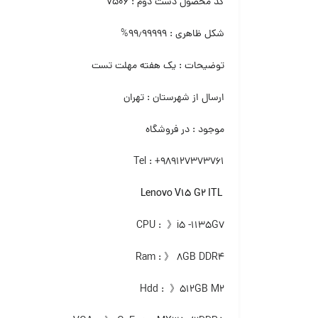
کد محصول دست دوم : ۷۵۰۶
شکل ظاهری : ۹۹٫۹۹۹۹۹%
توضیحات : یک هفته مهلت تست
ارسال از شهرستان : تهران
موجود : در فروشگاه
Tel : +989127373761
Lenovo V15 G2 ITL
CPU : 》i5 -1135G7
Ram : 》 ۸GB DDR4
Hdd : 》۵۱۲GB M2