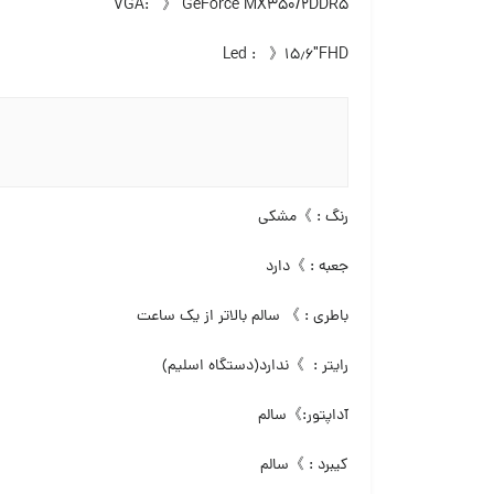
VGA: 》 GeForce MX350/2DDR5
Led : 》۱۵٫۶″FHD
️رنگ : 》مشکی
جعبه : 》دارد
باطری : 》 سالم بالاتر از یک ساعت
رایتر : 》ندارد(دستگاه اسلیم)
آداپتور:》سالم
کیبرد : 》سالم