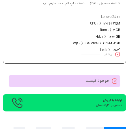
شناسه محصول :
6961
دسته :
لپ تاپ دست دوم لنوو
Lenovo Z500
CPU : 》i7-3632QM
Ram : 》6 GB
Hdd : 》 1000 GB
Vga : 》 GeForce GT635M -2GB
Led : 》 15.6″
بیشـتر
موجود نیست
ارتباط با فروش
تماس با کارشناسان