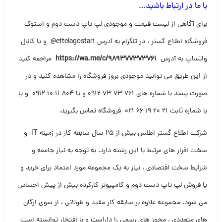
با ما در ارتباط باشید…
برای آگاهی از لیست قیمت و موجودی
لپ تاپ دست دوم
و استوک
فروشگاه اطلاع گستر ، در تلگرام به آدرس
@ettelagostar1
و یا کانال
واتساپ به آدرس
https://wa.me/c/989377373761
مراجعه کنید
از این طریق می توانید موجودی بروز فروشگاه را مشاهده کنید و در
صورت پسند با شماره های ۷۶۱ ۷۳ ۷۳ ۰۹۱۲ و یا ۸۰۴ ۱۱ ۱۰ ۰۹۱۲ و یا
با شماره ثابت ۲۱ ۲۰ ۱۹ ۶۶ ۰۲۱ فروشگاه تماس بگیرید
.
شرکت اطلاع گستر اطلس بیش از ۲۵ سال سابقه کار در زمینه IT و
سخت افزار های مرتبط با این رشته دارد. به توجه به نیاز جامعه و
شرایط سخت اقتصادی ، نیاز به یک مجموعه مورد اعتماد برای خرید و
یا فروش لپ تاپ دست دوم و کامپیوتر کارکرده بیش از پیش احساس
می شود. مجموعه علاوه بر سابقه کار مفید و طولانی ، از سوی ارگان
های متعددی ، مجوز های رسمی را داراست و با افتخار توانسته است