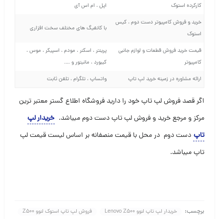
کارکرده استوک
اپل ، ام اس آی
خرید و فروش کامپیوتر دست دوم ، کیس
با کانفیگ های مختلف سخت افزاری
استوک
قیمت خرید فروش قطعات و لوازم جانبی
پرینتر ، اسکنر ، مودم ، اسپیکر ، موس ،
کامپیوتر
کیبورد ، مانیتور و ….
ارائه مشاوره در زمینه خرید لپ تاپ
واتساپ ، تلگرام ، تلفن ثابت
اگر قصد فروش لپ تاپ خود را دارید فروشگاه اطلاع گستر معتبر ترین
مرکز و مرجع خرید و فروش لپ تاپ دست دوم میباشد
.
خریدار لپ
تاپ
دست دوم در محل با قیمت منصفانه بر اساس لیست قیمت لپ
تاپ میباشد.
برچسب:
خریدار لپ تاپ لنوو Lenovo Z500
فروش لپ تاپ استوک لنوو Z500