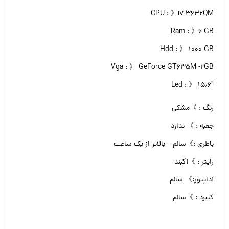
CPU : 》i7-3632QM
Ram : 》۶ GB
Hdd : 》 ۱۰۰۰ GB
Vga : 》 GeForce GT635M -2GB
Led : 》 ۱۵٫۶″
رنگ : 》مشکی
جعبه : 》 ندارد
باطری :》سالم – بالاتر از یک ساعت
رایتر : 》آکبند
آداپتور:》 سالم
کیبرد : 》سالم