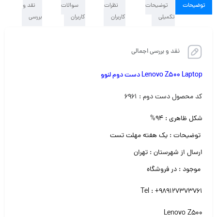
توضیحات
توضیحات
نظرات
سوالات
نقد و
تکمیلی
کاربران
کاربران
بررسی
نقد و بررسی اجمالی
Lenovo Z500 Laptop دست دوم لنوو
کد محصول دست دوم : ۶۹۶۱
شکل ظاهری : ۹۴%
توضیحات : یک هفته مهلت تست
ارسال از شهرستان : تهران
موجود : در فروشگاه
Tel : +989127373761
Lenovo Z500