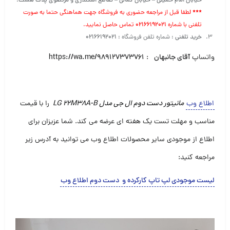
خیابان امام خمینی – خیابان کمالی – تقاطع اسکندری و مرتضوی پلاک هشت.
*** ل
طفا قبل از مراجعه حضوری به فروشگاه جهت هماهنگی حتما به صورت
تلفنی با شماره
۰۲۱۶۶۱۹۲۰۲۱
تماس حاصل نمایید.
خرید تلفنی
: شماره تلفن فروشگاه :
۰۲۱۶۶۱۹۲۰۲۱
واتساپ
آقای جانبهان
:
https://wa.me/989127373761
اطلاع وب
مانیتور دست دوم ال جی مدل LG 22M38A-B
را با قیمت
مناسب و مهلت تست یک هفته ای عرضه می کند. شما عزیزان برای
اطلاع از موجودی سایر محصولات اطلاع وب می توانید به آدرس زیر
مراجعه کنید:
لیست موجودی لپ تاپ کارکرده و دست دوم اطلاع وب