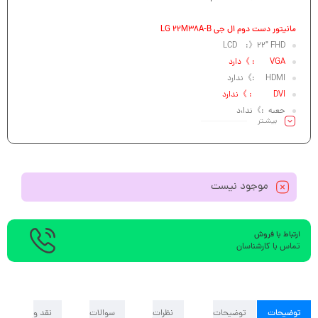
مانیتور دست دوم ال جی LG 22M38A-B
LCD :》22″ FHD
VGA : 》دارد
HDMI :》ندارد
DVI : 》ندارد
جعبه :》ندارد
بیشـتر
موجود نیست
ارتباط با فروش
تماس با کارشناسان
توضیحات
توضیحات
نظرات
سوالات
نقد و