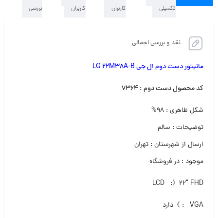
تکمیلی
کاربران
کاربران
بررسی
نقد و بررسی اجمالی
مانیتور دست دوم ال جی LG 22M38A-B
کد محصول دست دوم : ۷۳۶۴
شکل ظاهری : ۹۸%
توضیحات : سالم
ارسال از شهرستان : تهران
موجود : در فروشگاه
LCD :》۲۲″ FHD
VGA : 》دارد