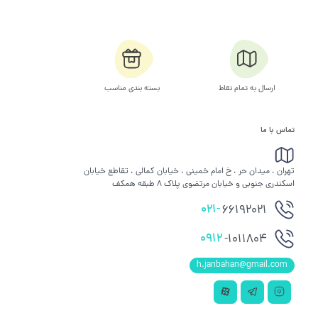
ارسال به تمام نقاط
بسته بندی مناسب
تماس با ما
تهران ، میدان حر ، خ امام خمینی ، خیابان کمالی ، تقاطع خیابان
اسکندری جنوبی و خیابان مرتضوی پلاک 8 طبقه همکف
021-
66192021
0912
-1011804
h.janbahan@gmail.com