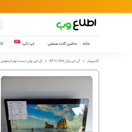
داغ
خانه
ماشین آلات صنعتی
لپ تاپ
کام
کامپیوتر
آل این وان All in One
ال این وان دست دوم ایسوس Asus ET2030A با صفحه نمایش تاچ