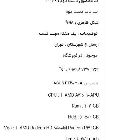
کد محصول دست دوم : ۳۲۴۶
لپ تاپ دست دوم
شکل ظاهری : ۹۸%
توضیحات : یک هفته مهلت تست
ارسال از شهرستان : تهران
موجود : در فروشگاه
Tel : +989127373761
ایسوس ASUS ET2030A
CPU : 》AMD A4-6210APU
Ram : 》۴ GB
Hdd : 》۵۰۰ GB
Vga : 》AMD Radeon HD 8500M-Radeon R3-1GB
Led : 》۲۰”Touch