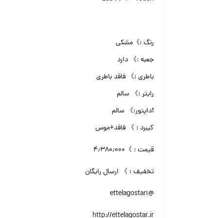
رنگ :》مشکی
جعبه :》 دارد
باطری :》 فاقد باطری
رایتر :》 سالم
آداپتور:》 سالم
کیبرد : 》 فاقد+موس
قیمت : 》۴٫۳۸۰٫۰۰۰
تخفیف : 》 ارسال رایگان
@ettelagostar1
http://ettelagostar.ir