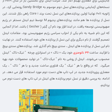
جایگزینی برای معماری نهیلم آغاز شد. شرکت اینتل برای نخستین بار در سال ۲۰۰۹ از
نسخه‌های آزمایشی پردازنده‌های نسل دوم موسوم به Sandy Bridge رونمایی کرد. در
ژانویه‌ ۲۰۱۱ نهایتا اولین پردازنده‌های این نسل تحت برند Core i راهی بازار شدند. این
نسل از پردازنده ها هم مانند پردازنده‌های پنتیوم M توسط تیم اینتل مستقر در رژیم
صهیونیستی توسعه یافت. در ابتدا قرار بود نام آن گِشِر ( Gesher ) باشد. اما از آنجایی
که این نام شبیه به نام یکی از احزاب سیاسی رژیم صهیونیستی بود. مقامات اینتل
تصمیم گرفتند از نام دیگری برای این نسل از پردازنده های خود استفاده کنند. در نهایت
نام این نسل از پردازنده های اینتل ، سندی بریج نام گذاری شد. پردازنده‌های سندی بریج
با فرآیند ساخت
۳۲ نانومتری
خود یک « تاک » در استراتژی چرخه‌ ” تیک-تاک ” اینتل
محسوب می‌شوند. اینتل از روشی به نام ” تیک-تاک ” در تولید محصولات خود بهره
میگیرد. که در واقع با هر ” تیک ” یک فناوری ساخت جدید و با هر ” تاک ” ، یک
معماری ریزپردازنده جدید در لپ تاپ های دست دوم مورد استفاده قرار می دهد. در
ادامه، به بررسی دقیق تر نسل دوم پردازنده های اینتل در لپ تاپ های دست دوم می
پردازیم.