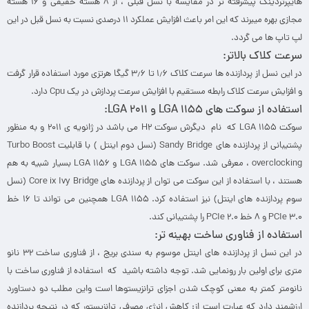
هایپرتردینگ پیشرفته تر در مقایسه با نسل قبلی ، از ۸ هسته حقیقی و ۱۶ هسته
مجازی بهره میبرند که این امر باعث افزایش عملکرد ۱۱ درصدی نسبت به نسل قبل در این
لپ تاپ ها می گردد.
سرعت کلاک بالاتر:
در این نسل از پردازنده ها سرعت کلاک ۱٫۶ تا ۳٫۶ گیگا هرتزی مورد استفاده قرار گرفت
و افزایش سرعت کلاک رابطه مستقیم با افزایش سرعت پردازش در یک Cpu دارد.
استفاده از سوکت های
LGA 1155
و
LGA 2011:
سوکت LGA 1155 که نام دیگرش سوکت H2 می باشد در ژانویه ی ۲۰۱۱ و به منظور
پشتیبانی از پردازنده های Sandy Bridge (نسل دوم اینتل ) با قابلیت Turbo Boost
overclocking ، معرفی شد. سوکت های LGA 1155 و LGA 1156 بسیار شبیه به هم
هستند ، با استفاده از این سوکت می توان از پردازنده های Core ix Ivy Bridge (نسل
سوم پردازنده های اینتل) نیز استفاده کرد. LGA 1155 همچنین می تواند تا ۱۶ خط
PCIe 3.0 و ۸ خط PCIe 2.0 را پشتیبانی کند.
استفاده از فناوری ساخت بهینه تر:
در این نسل از پردازنده های اینتل موسوم به سندی بریج ، از فناوری ساخت ۳۲ نانو
متری برای اولین بار رونمایی شد. توجه داشته باشید که استفاده از فناوری ساخت با
نانومتر کمتر به معنی کوچک شدن اجزای ترانزیستوها است واین مطلب دو دستاورد
ارزشمند دارد که عبارت است از: کاهش انرژی مصرفی ترانزیستور که در نتیجه پردازنده